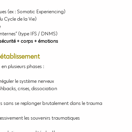
ues (ex : Somatic Experiencing)
u Cycle de la Vie)
e
 internes” (type IFS / DNMS)
sécurité + corps + émotions
rétablissement
 en plusieurs phases :
éguler le système nerveux
ashbacks, crises, dissociation
ns sans se replonger brutalement dans le trauma
essivement les souvenirs traumatiques