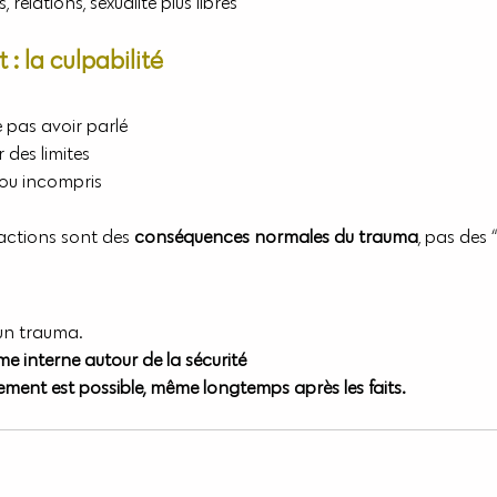
s, relations, sexualité plus libres
 : la culpabilité
e pas avoir parlé
r des limites
é ou incompris
éactions sont des 
conséquences normales du trauma
, pas des “
un trauma.
me interne autour de la sécurité
ssement est possible, même longtemps après les faits.