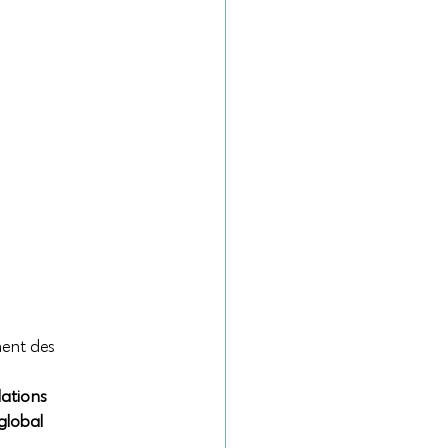
ment des 
lations
 global