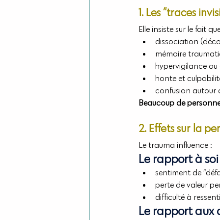
1. Les “traces inv
Elle insiste sur le fait
dissociation (déc
mémoire traumati
hypervigilance ou
honte et culpabili
confusion autour 
Beaucoup de personnes n
2. Effets sur la pe
Le trauma influence :
Le rapport à soi
sentiment de “défa
perte de valeur pe
difficulté à ressent
Le rapport aux 