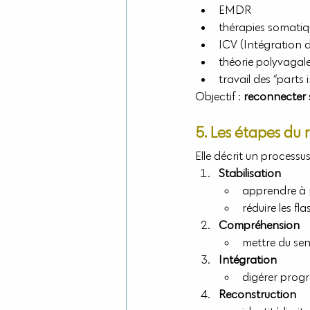
EMDR
thérapies somatiq
ICV (Intégration d
théorie polyvagal
travail des “parts
Objectif : 
reconnecter 
5. Les étapes du 
Elle décrit un processus
Stabilisation
apprendre à r
réduire les fl
Compréhension
mettre du se
Intégration
digérer progr
Reconstruction