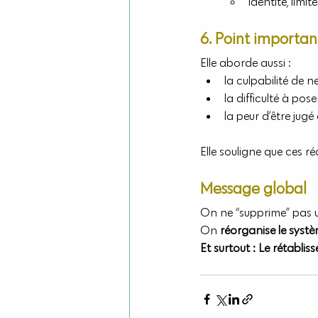
identité, limite
6. Point important
Elle aborde aussi :
la culpabilité de n
la difficulté à pose
la peur d’être jug
Elle souligne que ces r
Message global
On ne “supprime” pas 
On 
réorganise le systè
Et surtout : Le rétabli