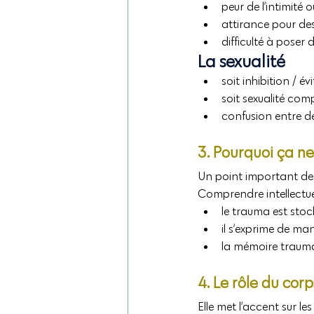
peur de l’intimité
attirance pour des
difficulté à poser d
La sexualité
soit inhibition / é
soit sexualité com
confusion entre dés
3. Pourquoi ça ne
Un point important de 
Comprendre intellectuel
le trauma est stoc
il s’exprime de ma
la mémoire traumat
4. Le rôle du cor
Elle met l’accent sur le