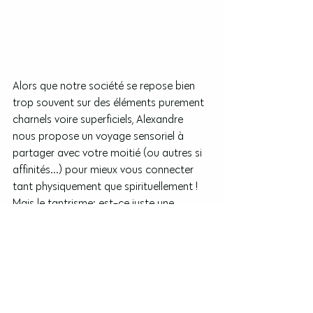
Alors que notre société se repose bien 
trop souvent sur des éléments purement 
charnels voire superficiels, Alexandre 
nous propose un voyage sensoriel à 
partager avec votre moitié (ou autres si 
affinités...) pour mieux vous connecter 
tant physiquement que spirituellement ! 
Mais le tantrisme: est-ce juste une 
pratique farfelue de plus, ou un réel bonus 
pour votre couple ? Découvrez-le en 
images.