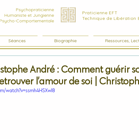
Psychopraticienne
Praticienne EFT
Humaniste et Jungienne
Technique de Libération
Psycho-Comportementale
Séances
Biographie
Ressources, Lect
istophe André : Comment guérir s
 retrouver l’amour de soi | Christo
com/watch?v=ssmh4HSXwl8