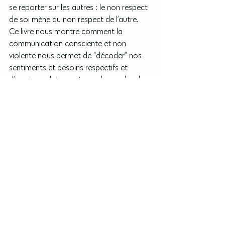
se reporter sur les autres : le non respect 
de soi mène au non respect de l’autre. 
Ce livre nous montre comment la 
communication consciente et non 
violente nous permet de “décoder” nos 
sentiments et besoins respectifs et 
d’exprimer clairement nos demandes de 
façon négociable.
Ce livre a reçu le prix du festival des 
auteurs psys de Nîmes en avril 2003; il 
est aujourd’hui un best seller traduit en 26 
langues et vendu à plus de 400 000 
exemplaires.