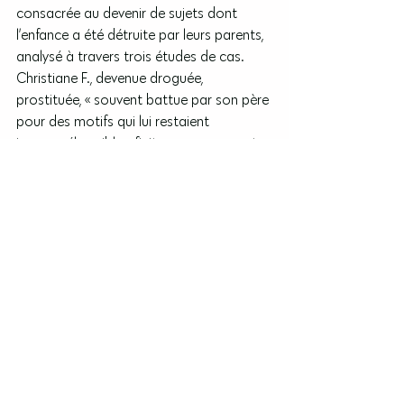
consacrée au devenir de sujets dont 
l’enfance a été détruite par leurs parents, 
analysé à travers trois études de cas. 
Christiane F., devenue droguée, 
prostituée, « souvent battue par son père 
pour des motifs qui lui restaient 
incompréhensibles, finit par se comporter 
de telle sorte que son père “ait une 
bonne raison de la battre” ». L’enfance 
d’Adolf Hitler, entièrement livré aux 
caprices de son père, fait s’interroger sur 
« la genèse d’une haine insatiable qui dure 
toute une vie [
car
] il faut bien se poser la 
question de ce qui se passe chez l’enfant 
qui est, d’un côté, humilié et rabaissé par 
ses parents et qui a, d’un autre côté, le 
devoir impératif d’aimer et de respecter 
la personne qui l’offense et de n’exprimer 
en aucun cas ses souffrances ». Enfin, le 