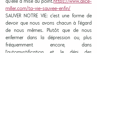
qu’elle a mise au point.
https://www.alice-
miller.com/ta-vie-sauvee-enfin/
SAUVER NOTRE VIE: c’est une forme de 
devoir que nous avons chacun à l’égard 
de nous mêmes. Plutôt que de nous 
enfermer dans la dépression ou, plus 
fréquemment encore, dans 
l’automystification et le déni des 
souffrances qui nous ont été infligées 
durant notre enfance, il nous appartient 
de chercher à nous en sortir en 
comprenant quels sont nos vrais besoins.
Accepter de se confier à un témoin 
empathique, apprendre à aimer l’enfant 
que l’on fut, lever le refoulement et vivre 
ses émotions (peur, indignation, colère) 
enfouies, tel est le chemin par lequel 
passe la véritable liberté intérieure.